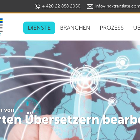
+ 420 22 888 2050
info@hq-translate.co
DIENSTE
BRANCHEN
PROZESS
ÜB
s
n von
erten Übersetzern bearb