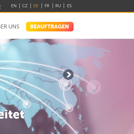
m
EN
CZ
DE
FR
RU
ES
BEAUFTRAGEN
ER UNS
eitet