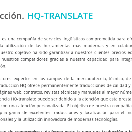
cción.
HQ-TRANSLATE
. es una compañía de servicios lingüísticos comprometida para of
la utilización de las herramientas más modernas y en colabor
uestro objetivo ha sido garantizar a nuestros clientes precios e
nuestros competidores gracias a nuestra capacidad para integr
ión.
tores expertos en los campos de la mercadotecnia, técnico, de 
 traducción HQ ofrece permanentemente traducciones de calidad y 
páginas web, contratos, revistas técnicas y manuales al mayor núme
encia HQ-translate puede ser debido a la atención que esta presta
y con una atención personalizada. El objetivo de nuestra compañía
plia gama de excelentes traducciones y localización para el 
onales y la utilización innovadora de modernas tecnologías.
o sin compromiso y de forma gratuita para una traducción a tr