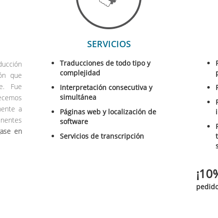
SERVICIOS
Traducciones de todo tipo y
ducción
complejidad
ión que
ne. Fue
Interpretación consecutiva y
simultánea
recemos
nente a
Páginas web y localización de
inentes
software
gase en
Servicios de transcripción
¡10
pedido