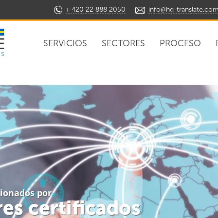
+ 420 22 888 2050
info@hq-translate.co
SERVICIOS
SECTORES
PROCESO
ns
tionados por
es certificados