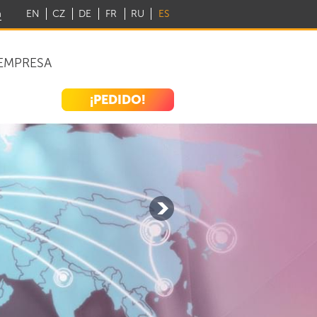
m
EN
CZ
DE
FR
RU
ES
EMPRESA
¡PEDIDO!