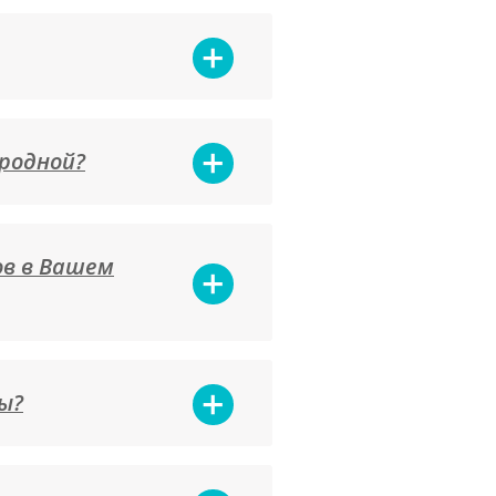
 родной?
ов в Вашем
ы?