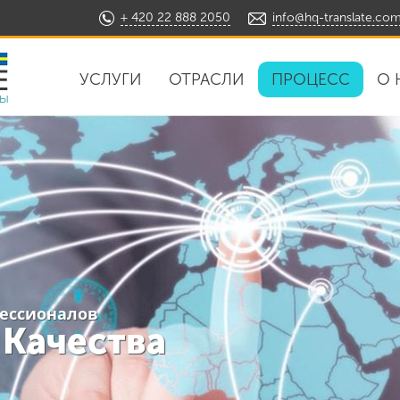
+ 420 22 888 2050
info@hq-translate.co
УСЛУГИ
ОТРАСЛИ
ПРОЦЕСС
О 
ды
фессионалов
 Качества