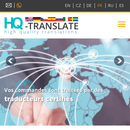
EN
CZ
DE
FR
RU
ES
high quality translations
Vos commandes sont traitées par des
traducteurs certifiés